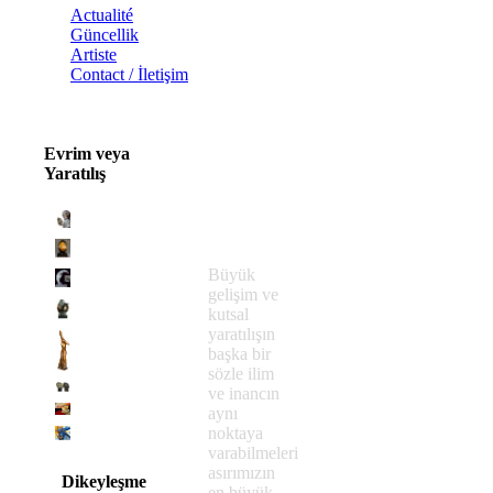
Actualité
Güncellik
Artiste
Contact / İletişim
Evrim veya
Yaratılış
Büyük
gelişim ve
kutsal
yaratılışın
başka bir
sözle ilim
ve inancın
aynı
noktaya
varabilmeleri
asırımızın
Dikeyleşme
en büyük