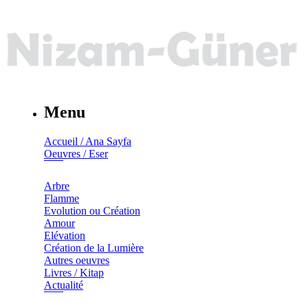
Menu
Accueil / Ana Sayfa
Oeuvres / Eser
Arbre
Flamme
Evolution ou Création
Amour
Elévation
Création de la Lumière
Autres oeuvres
Livres / Kitap
Actualité