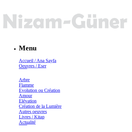
Menu
Accueil / Ana Sayfa
Oeuvres / Eser
Arbre
Flamme
Evolution ou Création
Amour
Elévation
Création de la Lumière
Autres oeuvres
Livres / Kitap
Actualité