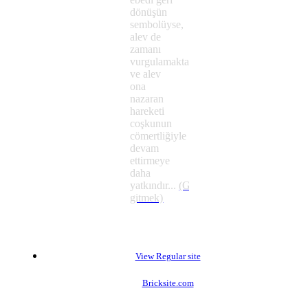
dönüşün
sembolüyse,
alev de
zamanı
vurgulamaktadır
ve alev
ona
nazaran
hareketi
coşkunun
cömertliğiyle
devam
ettirmeye
daha
yatkındır...
(Geri
gitmek)
View Regular site
Bricksite.com